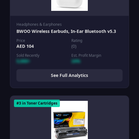
Headphones & Earphones
BWOO Wireless Earbuds, In-Ear Bluetooth v5.3
Price
Rating
AED
104
(
0
)
Sold Recently
Est. Profit Margin
5,000+
24%
See Full Analytics
#
3
in
Toner Cartridges