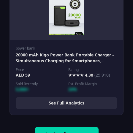
power bank
20000 mAh Kigo Power Bank Portable Charger –
Simultaneous Charging for Smartphones,
Tablets, Gaming Devices, Bluetooth & More –
Price
Rating
Compact, Travel-Friendly Design for On-the-Go
AED
59
★★★★
4.30
(
25,910
)
Power Anywhere Black
Sold Recently
Est. Profit Margin
5,000+
24%
See Full Analytics