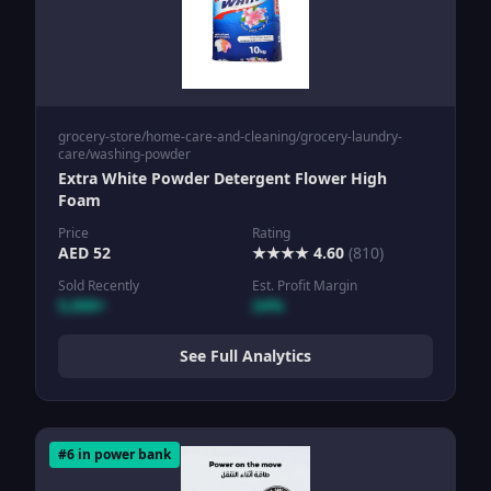
grocery-store/home-care-and-cleaning/grocery-laundry-
care/washing-powder
Extra White Powder Detergent Flower High
Foam
Price
Rating
AED
52
★★★★
4.60
(
810
)
Sold Recently
Est. Profit Margin
5,000+
24%
See Full Analytics
#
6
in
power bank