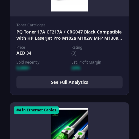
Toner Cartridges
PQ Toner 17A CF217A / CRG047 Black Compatible
with HP LaserJet Pro M102a M102w MFP M130a
M130fn M130fw M130nw & Canon imageCLASS
Price
Rating
LBP113w MF112 MF113w
AED
34
(
0
)
Sold Recently
Est. Profit Margin
5,000+
24%
See Full Analytics
#
4
in
Ethernet Cables