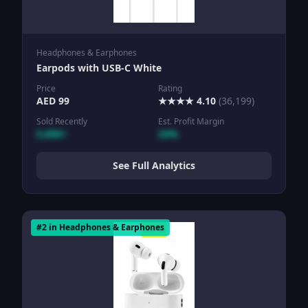
Headphones & Earphones
Earpods with USB-C White
Price
Rating
AED
99
★★★★
4.10
(
36,199
)
Sold Recently
Est. Profit Margin
5,000+
24%
See Full Analytics
#
2
in
Headphones & Earphones