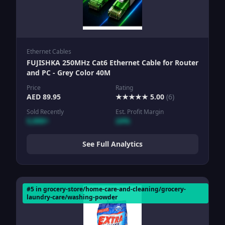
Ethernet Cables
FUJISHKA 250MHz Cat6 Ethernet Cable for Router
and PC - Grey Color 40M
Price
Rating
AED
89.95
★★★★★
5.00
(
6
)
Sold Recently
Est. Profit Margin
5,000+
24%
See Full Analytics
#
5
in
grocery-store/home-care-and-cleaning/grocery-
laundry-care/washing-powder